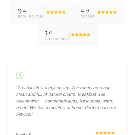
9.4
4.9
BOOKING.COM
GOOGLE
5.0
TRIPADVISOR
"
An absolutely magical stay. The rooms are cosy,
clean and full of natural charm. Breakfast was
outstanding — homemade jams, fresh eggs, warm
bread. We felt completely at home. Perfect base for
Plitvice.
"
Maria S.