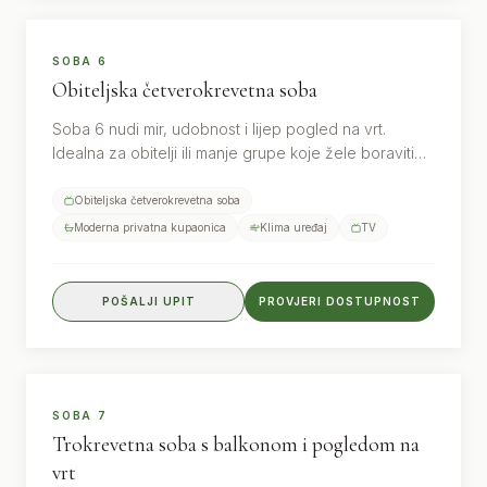
4
gosta
SOBA 6
Obiteljska četverokrevetna soba
Soba 6 nudi mir, udobnost i lijep pogled na vrt.
Idealna za obitelji ili manje grupe koje žele boraviti
zajedno u toplom i udobnom ambijentu.
Obiteljska četverokrevetna soba
Moderna privatna kupaonica
Klima uređaj
TV
POŠALJI UPIT
PROVJERI DOSTUPNOST
3
gosta
SOBA 7
Trokrevetna soba s balkonom i pogledom na
vrt