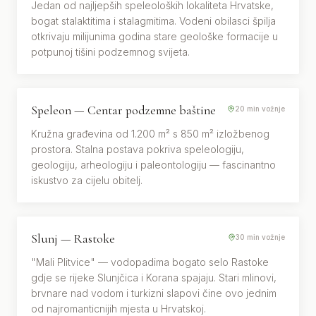
Jedan od najljepših speleoloških lokaliteta Hrvatske,
bogat stalaktitima i stalagmitima. Vodeni obilasci špilja
otkrivaju milijunima godina stare geološke formacije u
potpunoj tišini podzemnog svijeta.
Speleon — Centar podzemne baštine
KULTURA · EDUKACIJA
20 min vožnje
Kružna građevina od 1.200 m² s 850 m² izložbenog
prostora. Stalna postava pokriva speleologiju,
geologiju, arheologiju i paleontologiju — fascinantno
iskustvo za cijelu obitelj.
Slunj — Rastoke
PRIRODA · KULTURA
30 min vožnje
"Mali Plitvice" — vodopadima bogato selo Rastoke
gdje se rijeke Slunjčica i Korana spajaju. Stari mlinovi,
brvnare nad vodom i turkizni slapovi čine ovo jednim
od najromanticnijih mjesta u Hrvatskoj.