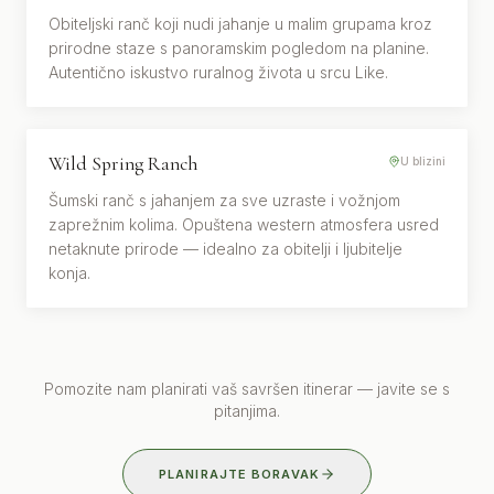
Obiteljski ranč koji nudi jahanje u malim grupama kroz
prirodne staze s panoramskim pogledom na planine.
Autentično iskustvo ruralnog života u srcu Like.
Wild Spring Ranch
JAHANJE · PRIRODA
U blizini
Šumski ranč s jahanjem za sve uzraste i vožnjom
zaprežnim kolima. Opuštena western atmosfera usred
netaknute prirode — idealno za obitelji i ljubitelje
konja.
Pomozite nam planirati vaš savršen itinerar — javite se s
pitanjima.
PLANIRAJTE BORAVAK