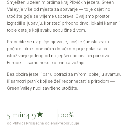
Smješten u zelenim brdima kraj Plitvičkih jezera, Green
Valley je više od mjesta za spavanje — to je osjetilno
utočište gdje se vrijeme usporava. Ovaj smo prostor
izgradili s ljubavlju, koristeći prirodno drvo, lokalni kamen i
tople detalje koji svaku sobu čine živom.
Probudite se uz ptičje pjevanje, udišite šumski zrak i
počnite jutro s domaćim doručkom prije polaska na
istraživanje jednog od najljepših nacionalnih parkova
Europe — samo nekoliko minuta vožnje.
Bez obzira jeste li par u potrazi za mirom, obitelj u avanturu
ili samotni putnik koji se želi reconnectati s prirodom —
Green Valley nudi savršeno utočište.
5 min
4.9★
100%
od Plitvica
Prosječna ocjena
Preporučuje