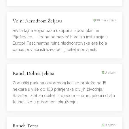
Vojni Aerodrom Željava
POVIJEST · AVANTURA
30 min vožnje
Bivša tajna vojna baza ukopana ispod planine
Plješevice — jedna od najvećih vojnih instalacija u
Europi. Fascinantna ruina hladnoratovske ere koja
danas privlači istraživače i ljubitelje povijesti.
Ranch Dolina Jelena
PRIRODA · ŽIVOTINJE
U blizini
Zoološki park na otvorenom koji se proteže na 15
hektara s više od 100 primjeraka divljih životinja.
Savršen izlet za obitelji s djecom — srne, jeleni i divlja
fauna Like u prirodnom okruženju.
Ranch Terra
KONJANIŠTVO · OBITELJ
U blizini