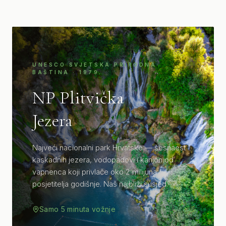
UNESCO SVJETSKA PRIRODNA
BAŠTINA · 1979.
NP Plitvička
Jezera
Najveći nacionalni park Hrvatske — šesnaest
kaskadnih jezera, vodopadovi i kanjon od
vapnenca koji privlače oko 2 milijuna
posjetitelja godišnje. Naš najbliži susjed.
Samo 5 minuta vožnje