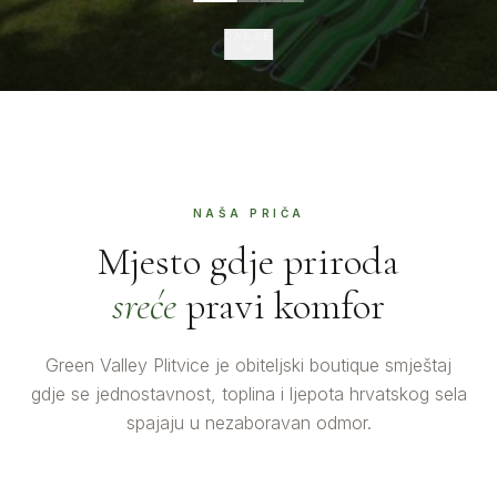
DALJE
NAŠA PRIČA
Mjesto gdje priroda
sreće
pravi komfor
Green Valley Plitvice je obiteljski boutique smještaj
gdje se jednostavnost, toplina i ljepota hrvatskog sela
spajaju u nezaboravan odmor.