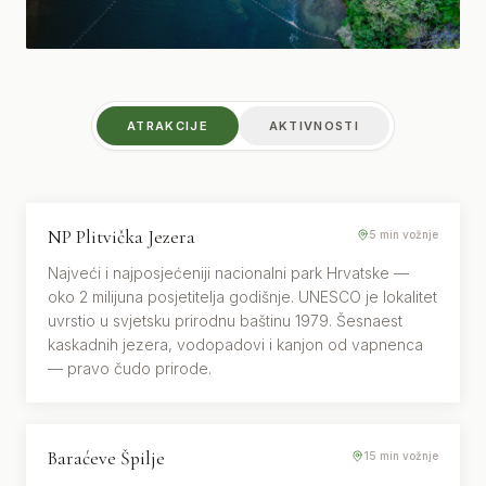
ATRAKCIJE
AKTIVNOSTI
NP Plitvička Jezera
UNESCO · NACIONALNI PARK
5 min vožnje
Najveći i najposjećeniji nacionalni park Hrvatske —
oko 2 milijuna posjetitelja godišnje. UNESCO je lokalitet
uvrstio u svjetsku prirodnu baštinu 1979. Šesnaest
kaskadnih jezera, vodopadovi i kanjon od vapnenca
— pravo čudo prirode.
Baraćeve Špilje
GEOLOGIJA · SPELEOLOGIJA
15 min vožnje