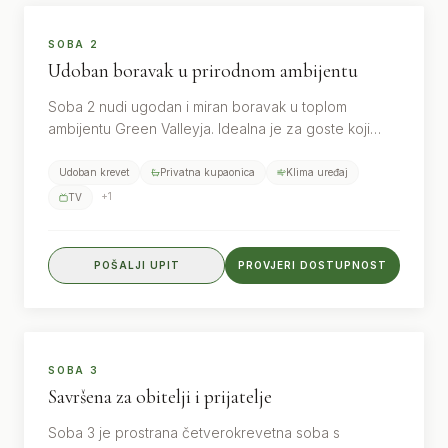
2
gosta
SOBA 2
Udoban boravak u prirodnom ambijentu
Soba 2 nudi ugodan i miran boravak u toplom
ambijentu Green Valleyja. Idealna je za goste koji
žele jednostavan, čist i udoban smještaj blizu
Plitvičkih jezera.
Udoban krevet
Privatna kupaonica
Klima uređaj
+
1
TV
POŠALJI UPIT
PROVJERI DOSTUPNOST
4
gosta
ZA OBITELJI
SOBA 3
Savršena za obitelji i prijatelje
Soba 3 je prostrana četverokrevetna soba s