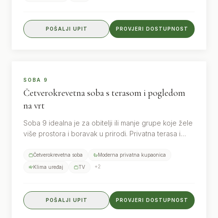
POŠALJI UPIT
PROVJERI DOSTUPNOST
4
gosta
PRIVATNA TERASA
SOBA 9
Četverokrevetna soba s terasom i pogledom
na vrt
Soba 9 idealna je za obitelji ili manje grupe koje žele
više prostora i boravak u prirodi. Privatna terasa i
pogled na vrt čine ovaj smještaj posebno privlačnim.
Četverokrevetna soba
Moderna privatna kupaonica
+
2
Klima uređaj
TV
POŠALJI UPIT
PROVJERI DOSTUPNOST