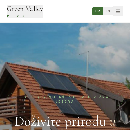
Green Valley
HR
EN
PLITVICE
O NAMA
SOBE
RESTORAN
ATRAKCIJE
KONTAKT
BOUTIQUE SMJEŠTAJ · PLITVIČKA
JEZERA
Doživite prirodu
u
+385 91 502 3556
plitvicegreenvalley@gmail.com