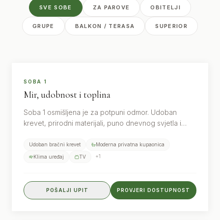
SVE SOBE
ZA PAROVE
OBITELJI
GRUPE
BALKON / TERASA
SUPERIOR
2
gosta
SOBA 1
Mir, udobnost i toplina
Soba 1 osmišljena je za potpuni odmor. Udoban
krevet, prirodni materijali, puno dnevnog svjetla i
vlastita kupaonica stvaraju osjećaj mira i privatnosti.
Idealna je za opuštanje nakon dana provedenog u
Udoban bračni krevet
Moderna privatna kupaonica
prirodi.
+
1
Klima uređaj
TV
POŠALJI UPIT
PROVJERI DOSTUPNOST