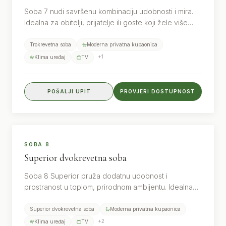
Soba 7 nudi savršenu kombinaciju udobnosti i mira.
Idealna za obitelji, prijatelje ili goste koji žele više
prostora i opuštanje u prirodi.
Trokrevetna soba
Moderna privatna kupaonica
+
1
Klima uređaj
TV
POŠALJI UPIT
PROVJERI DOSTUPNOST
2
gosta
SUPERIOR
SOBA 8
Superior dvokrevetna soba
Soba 8 Superior pruža dodatnu udobnost i
prostranost u toplom, prirodnom ambijentu. Idealna
za goste koji žele viši standard boravka i potpuni mir.
Superior dvokrevetna soba
Moderna privatna kupaonica
+
2
Klima uređaj
TV