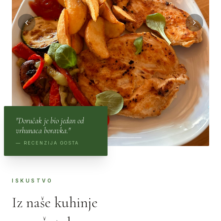
"Doručak je bio jedan od
vrhunaca boravka."
— RECENZIJA GOSTA
ISKUSTVO
Iz naše kuhinje