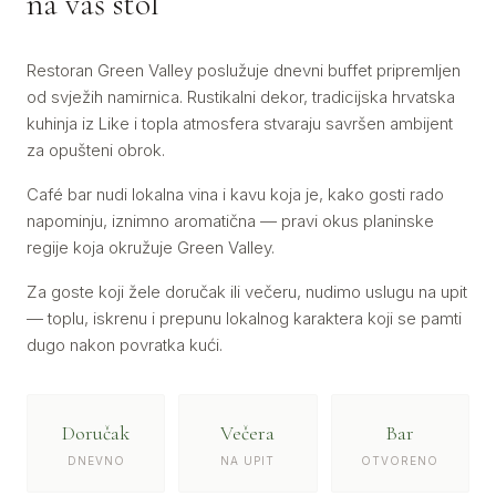
na vaš stol
Restoran Green Valley poslužuje dnevni buffet pripremljen
od svježih namirnica. Rustikalni dekor, tradicijska hrvatska
kuhinja iz Like i topla atmosfera stvaraju savršen ambijent
za opušteni obrok.
Café bar nudi lokalna vina i kavu koja je, kako gosti rado
napominju, iznimno aromatična — pravi okus planinske
regije koja okružuje Green Valley.
Za goste koji žele doručak ili večeru, nudimo uslugu na upit
— toplu, iskrenu i prepunu lokalnog karaktera koji se pamti
dugo nakon povratka kući.
Doručak
Večera
Bar
DNEVNO
NA UPIT
OTVORENO