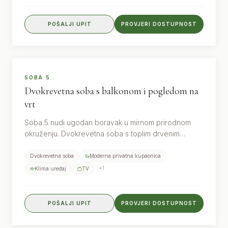
POŠALJI UPIT
PROVJERI DOSTUPNOST
2
gosta
SOBA 5
Dvokrevetna soba s balkonom i pogledom na
vrt
Soba 5 nudi ugodan boravak u mirnom prirodnom
okruženju. Dvokrevetna soba s toplim drvenim
detaljima, vlastitom kupaonicom i balkonom s
pogledom na vrt.
Dvokrevetna soba
Moderna privatna kupaonica
+
1
Klima uređaj
TV
POŠALJI UPIT
PROVJERI DOSTUPNOST