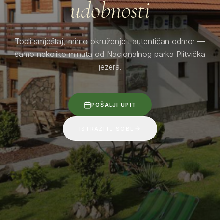
udobnosti
Topli smještaj, mirno okruženje i autentičan odmor —
samo nekoliko minuta od Nacionalnog parka Plitvička
jezera.
POŠALJI UPIT
ISTRAŽITE SOBE