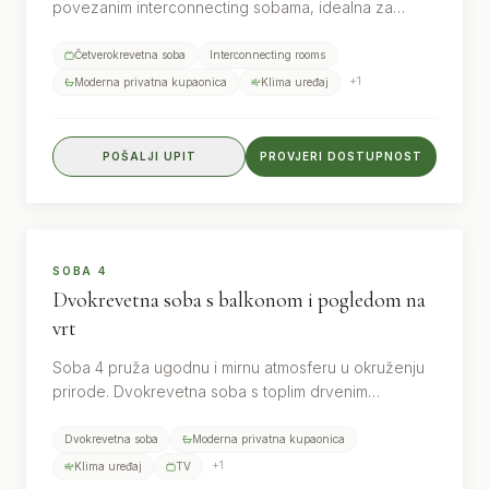
povezanim interconnecting sobama, idealna za
obitelji ili manje grupe koje žele boraviti zajedno, a
zadržati privatnost. Toplina drveta, udobni kreveti i
Četverokrevetna soba
Interconnecting rooms
vlastita kupaonica čine boravak potpunim.
+
1
Moderna privatna kupaonica
Klima uređaj
POŠALJI UPIT
PROVJERI DOSTUPNOST
2
gosta
POGLED NA VRT
SOBA 4
Dvokrevetna soba s balkonom i pogledom na
vrt
Soba 4 pruža ugodnu i mirnu atmosferu u okruženju
prirode. Dvokrevetna soba s toplim drvenim
detaljima, vlastitom kupaonicom i balkonom s
pogledom na vrt, savršena za parove ili goste koji
Dvokrevetna soba
Moderna privatna kupaonica
traže opuštanje i tišinu.
+
1
Klima uređaj
TV